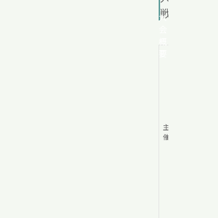
戦）
大
会
概
要
香
川
県
社
会
人
ク
ラ
主
ブ
催
バ
ド
ミ
ン
ト
ン
連
盟