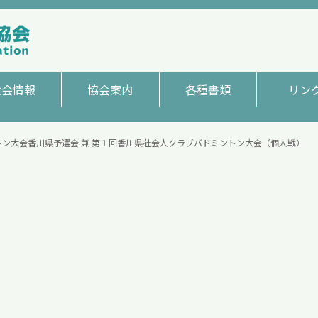
大会情報
協会案内
各種書類
リン
ン大会香川県予選会 兼 第１回香川県社会人クラブバドミントン大会（個人戦）