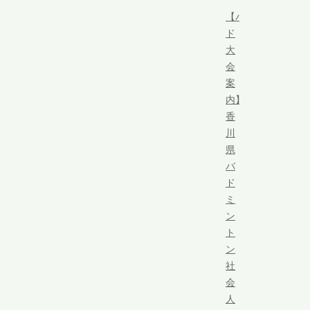
【バ
ド
大
会
案
内】
香
川
県
バ
ド
ミ
ン
ト
ン
社
会
人