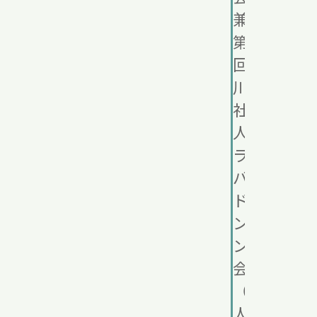
兼
第１
回香
川県
社会
人ク
ラブ
バ
ドミ
ント
ン大
会
（個
人