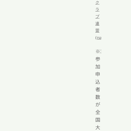
ク
ラ
ブ
連
盟
(rsadd.com)
※3/16
参
加
申
込
者
数
が
全
国
大