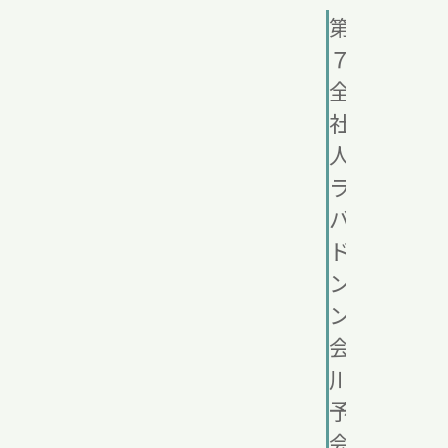
第１
７回
全国
社会
人ク
ラブ
バ
ドミ
ント
ン大
会香
川県
予選
会