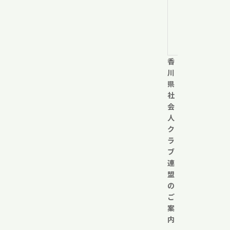
ツ
セ
ン
タ
ー
香
川
県
社
会
人
ク
ラ
ブ
連
盟
の
ご
案
内