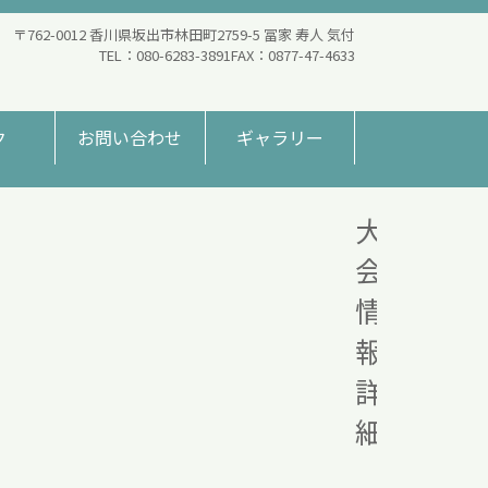
〒762-0012 香川県
坂出市林田町2759-5
冨家 寿人 気付
080-6283-3891
0877-47-4633
ク
お問い合わせ
ギャラリー
大
会
情
報
詳
細